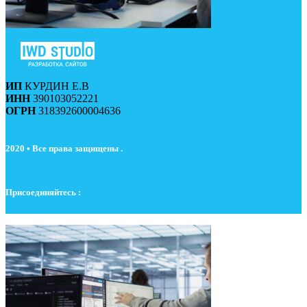
ИП
КУРДИН Е.В
ИНН
390103052221
ОГРН
318392600004636
2020 • Все права защищены .
Присоединяйтесь :